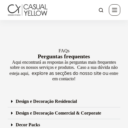
P
u
l
a
r
p
a
r
a
FAQs
o
Perguntas frequentes
c
o
Aqui encontrará as respostas às perguntas mais frequentes
n
sobre os nossos serviços e produtos.
Caso a sua dúvida não
t
explore as secções do nosso site ou
esteja aqui,
entre
e
em contacto!
ú
d
o
Design e Decoração Residencial
Design e Decoração Comercial & Corporate
Decor Packs