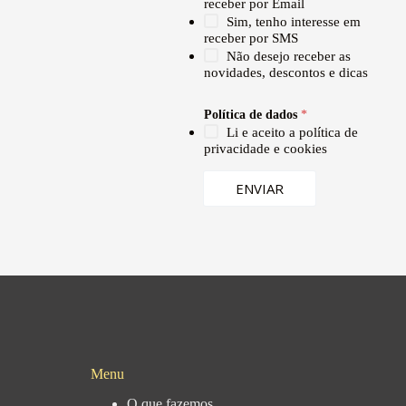
receber por Email
s
Sim, tenho interesse em
receber por SMS
Não desejo receber as
novidades, descontos e dicas
Política de dados
*
Li e aceito a política de
privacidade e cookies
ENVIAR
Menu
O que fazemos