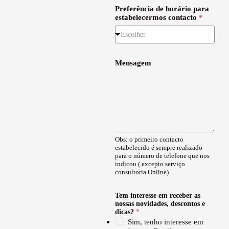
Preferência de horário para
estabelecermos contacto
*
Escolher
Mensagem
Obs: o primeiro contacto
estabelecido é sempre realizado
para o número de telefone que nos
indicou ( excepto serviço
consultoria Online)
T
Tem interesse em receber as
e
nossas novidades, descontos e
m
dicas?
*
e
Sim, tenho interesse em
a