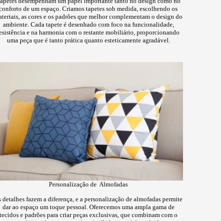
apetes desempenham um papel importante tanto no design como no
conforto de um espaço. Criamos tapetes sob medida, escolhendo os
teriais, as cores e os padrões que melhor complementam o design do
ambiente. Cada tapete é desenhado com foco na funcionalidade,
esistência e na harmonia com o restante mobiliário, proporcionando
uma peça que é tanto prática quanto esteticamente agradável.
Personalização de Almofadas
 detalhes fazem a diferença, e a personalização de almofadas permite
dar ao espaço um toque pessoal. Oferecemos uma ampla gama de
tecidos e padrões para criar peças exclusivas, que combinam com o