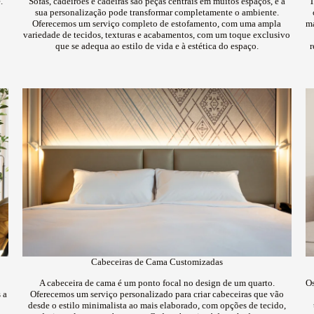
.
Sofás, cadeirões e cadeiras são peças centrais em muitos espaços, e a
T
sua personalização pode transformar completamente o ambiente.
Oferecemos um serviço completo de estofamento, com uma ampla
ma
variedade de tecidos, texturas e acabamentos, com um toque exclusivo
que se adequa ao estilo de vida e à estética do espaço.
r
Cabeceiras de Cama Customizadas
A cabeceira de cama é um ponto focal no design de um quarto.
Os
 a
Oferecemos um serviço personalizado para criar cabeceiras que vão
desde o estilo minimalista ao mais elaborado, com opções de tecido,