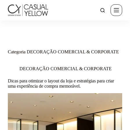
P
u
l
a
r
p
a
r
a
Categoria
DECORAÇÃO COMERCIAL & CORPORATE
o
c
o
n
DECORAÇÃO COMERCIAL & CORPORATE
t
e
Dicas para otimizar o layout da loja e estratégias para criar
ú
uma experiência de compra memorável.
d
o